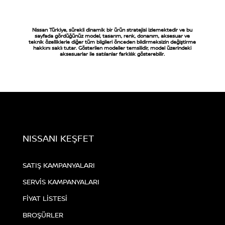
Nissan Türkiye, sürekli dinamik bir ürün stratejisi izlemektedir ve bu
sayfada gördüğünüz model, tasarım, renk, donanım, aksesuar ve
teknik özelliklerle diğer tüm bilgileri önceden bildirmeksizin değiştirme
hakkını saklı tutar. Gösterilen modeller temsilidir, model üzerindeki
aksesuarlar ile satılanlar farklılık gösterebilir.
NISSANI KEŞFET
SATIŞ KAMPANYALARI
SERVİS KAMPANYALARI
FİYAT LİSTESİ
BROŞÜRLER